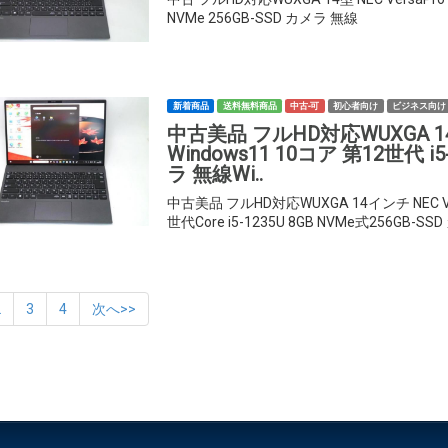
NVMe 256GB-SSD カメラ 無線
新着商品
送料無料商品
中古-可
初心者向け
ビジネス向け
中古美品 フルHD対応WUXGA 14型 
Windows11 10コア 第12世代 i5
ラ 無線Wi..
中古美品 フルHD対応WUXGA 14インチ NEC Ver
世代Core i5-1235U 8GB NVMe式256GB-SSD
2
3
4
次へ>>