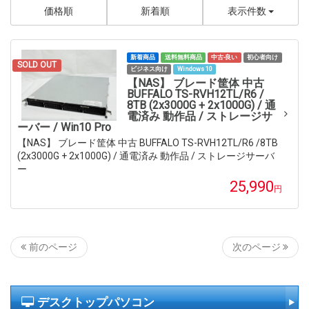
価格順
新着順
表示件数
新着商品
送料無料商品
中古-良い
初心者向け
SOLD OUT
ビジネス向け
Windows 10
【NAS】 ブレード筐体 中古
BUFFALO TS-RVH12TL/R6 /
8TB (2x3000G + 2x1000G) / 通
電済み 動作品 / ストレージサ
ーバー / Win10 Pro
【NAS】 ブレード筐体 中古 BUFFALO TS-RVH12TL/R6 /8TB
(2x3000G + 2x1000G) / 通電済み 動作品 / ストレージサーバ
ー
25,990
円
次のページ
前のページ
デスクトップパソコン