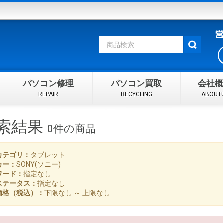
パソコン修理
パソコン買取
会社概
REPAIR
RECYCLING
ABOUT
索結果
0件
の商品
カテゴリ：
タブレット
カー：
SONY(ソニー)
ワード：
指定なし
ステータス：
指定なし
価格（税込）：
下限なし ～ 上限なし