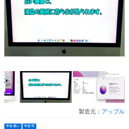
製造元：
アップル
中古-良い
中古-可