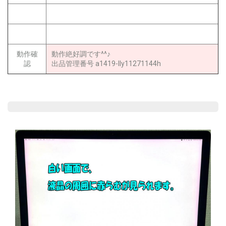
動作確
動作絶好調です^^♪
認
出品管理番号 a1419-lly11271144h