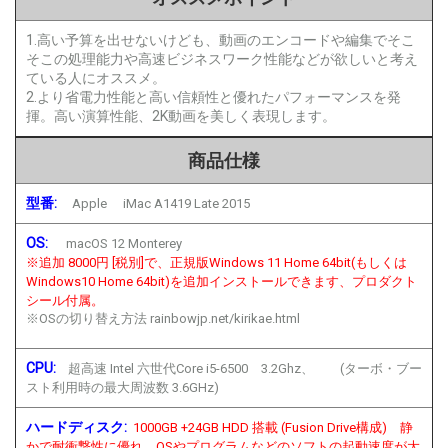
1.高い予算を出せないけども、動画のエンコードや編集でそこ
そこの処理能力や高速ビジネスワーク性能などが欲しいと考え
ている人にオススメ。
2.より省電力性能と高い信頼性と優れたパフォーマンスを発
揮。高い演算性能、2K動画を美しく表現します。
商品仕様
型番:
Apple iMac A1419 Late 2015
OS:
macOS 12 Monterey
※追加 8000円 [税別]で、正規版Windows 11 Home 64bit(もしくは
Windows10 Home 64bit)を追加インストールできます、プロダクト
シール付属。
※OSの切り替え方法 rainbowjp.net/kirikae.html
CPU:
超高速 Intel 六世代Core i5-6500 3.2Ghz、 (ターボ・ブー
スト利用時の最大周波数 3.6GHz)
ハードディスク:
1000GB +24GB HDD 搭載 (Fusion Drive構成) 静
かで耐衝撃性に優れ、OSやプログラムなどのソフトの起動速度が大