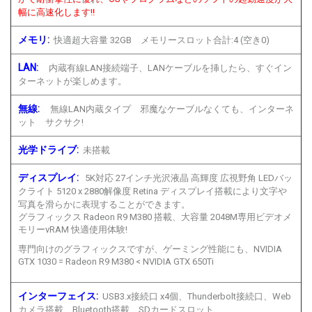
幅に高速化します!!
メモリ:
快適超大容量 32GB メモリースロット合計:4 (空き0)
LAN:
内蔵有線LAN接続端子、LANケーブルを挿したら、すぐイン
ターネットが楽しめます。
無線:
無線LAN内蔵タイプ 邪魔なケーブルなくても、インターネ
ット サクサク!
光学ドライブ:
未搭載
ディスプレイ:
5K対応 27インチ光沢液晶 高輝度 広視野角 LEDバッ
クライト 5120 x 2880解像度 Retina ディスプレイ搭載により文字や
写真を滑らかに表現することができます。
グラフィックス Radeon R9 M380 搭載、大容量 2048M専用ビデオメ
モリーvRAM 快適使用体験!
専門向けのグラフィックスですが、ゲーミング性能にも、NVIDIA
GTX 1030 = Radeon R9 M380 < NVIDIA GTX 650Ti
インターフェイス:
USB3.x接続口 x4個、Thunderbolt接続口、Web
カメラ搭載、Bluetooth搭載、SDカードスロット、