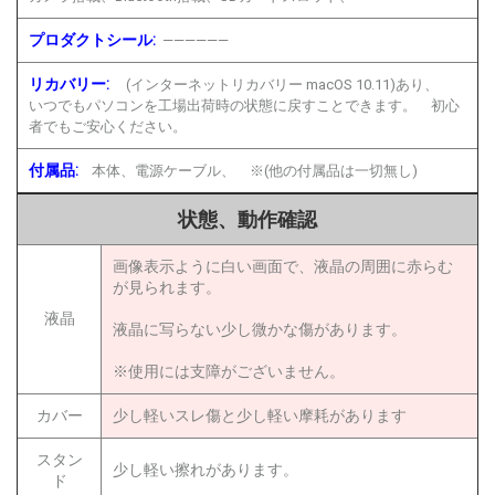
プロダクトシール:
——————
リカバリー:
(インターネットリカバリー macOS 10.11)あり、
いつでもパソコンを工場出荷時の状態に戻すことできます。 初心
者でもご安心ください。
付属品:
本体、電源ケーブル、 ※(他の付属品は一切無し)
状態、動作確認
画像表示ように白い画面で、液晶の周囲に赤らむ
が見られます。
液晶
液晶に写らない少し微かな傷があります。
※使用には支障がございません。
カバー
少し軽いスレ傷と少し軽い摩耗があります
スタン
少し軽い擦れがあります。
ド